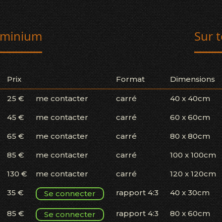
uminium
Sur t
Prix
Format
Dimensions
25 €
me contacter
carré
40 x 40cm
45 €
me contacter
carré
60 x 60cm
65 €
me contacter
carré
80 x 80cm
85 €
me contacter
carré
100 x 100cm
130 €
me contacter
carré
120 x 120cm
35 €
rapport 4:3
40 x 30cm
Se connecter
85 €
rapport 4:3
80 x 60cm
Se connecter