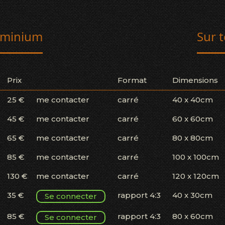
uminium
Sur t
Prix
Format
Dimensions
25 €
me contacter
carré
40 x 40cm
45 €
me contacter
carré
60 x 60cm
65 €
me contacter
carré
80 x 80cm
85 €
me contacter
carré
100 x 100cm
130 €
me contacter
carré
120 x 120cm
35 €
rapport 4:3
40 x 30cm
Se connecter
85 €
rapport 4:3
80 x 60cm
Se connecter